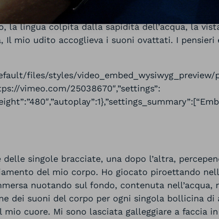
esperienza: la percezione del calore e del bagnato d
nza peso che galleggiava ed era sostenuto dall’acqu
, la lingua colpita dalla sapidità dell’acqua, la vis
 Il mio udito accoglieva i suoni ovattati. I pensieri
default/files/styles/video_embed_wysiwyg_preview
tps://vimeo.com/25038670″,”settings”:
”height”:”480″,”autoplay”:1},”settings_summary”:[“E
delle singole bracciate, una dopo l’altra, percepend
giamento del mio corpo. Ho giocato piroettando nel
immersa nuotando sul fondo, contenuta nell’acqua, n
one dei suoni del corpo per ogni singola bollicina di
el mio cuore. Mi sono lasciata galleggiare a faccia i