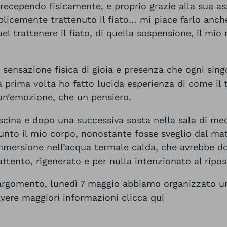
recependo fisicamente, e proprio grazie alla sua ass
licemente trattenuto il fiato… mi piace farlo anch
uel trattenere il fiato, di quella sospensione, il mi
 sensazione fisica di gioia e presenza che ogni sing
 prima volta ho fatto lucida esperienza di come il 
 un’emozione, che un pensiero.
scina e dopo una successiva sosta nella sala di med
nto il mio corpo, nonostante fosse sveglio dal mat
immersione nell’acqua termale calda, che avrebbe do
ttento, rigenerato e per nulla intenzionato al ripos
l’argomento, lunedì 7 maggio abbiamo organizzato u
 avere maggiori informazioni clicca
qui