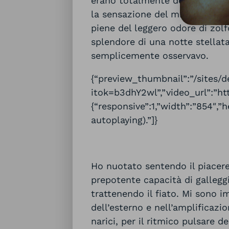
erano totalmente dedicati all’
la sensazione del mio corpo se
piene del leggero odore di zolfo
splendore di una notte stellata,
semplicemente osservavo.
{“preview_thumbnail”:”/sites/
itok=b3dhY2wl”,”video_url”:”ht
{“responsive”:1,”width”:”854″,
autoplaying).”]}
Ho nuotato sentendo il piacere 
prepotente capacità di galleg
trattenendo il fiato. Mi sono 
dell’esterno e nell’amplificazi
narici, per il ritmico pulsare d