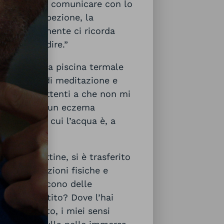
il silenzio e comunicare con lo
ce l’introspezione, la
ravigliosamente ci ricorda
coraggio di dire.”
” nella vicina piscina termale
ria pratica di meditazione e
ano stare attenti a che non mi
 rispetto ad un eczema
ista”… Per cui l’acqua è, a
 le ciabattine, si è trasferito
ioni, sensazioni fisiche e
 si suggeriscono delle
he hai sentito? Dove l’hai
quel momento, i miei sensi