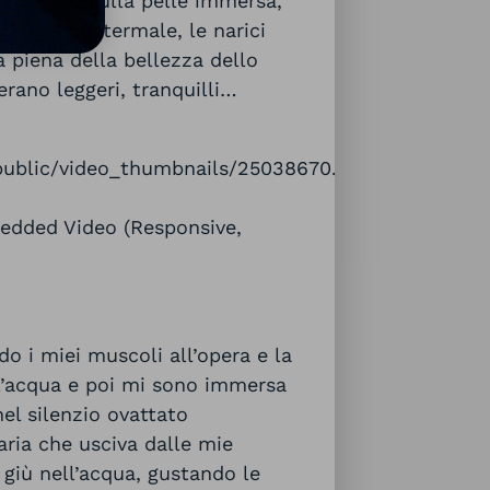
ell’acqua sulla pelle immersa,
a “densa” termale, le narici
ta piena della bellezza dello
 erano leggeri, tranquilli…
/public/video_thumbnails/25038670.jpg?
mbedded Video (Responsive,
o i miei muscoli all’opera e la
l’acqua e poi mi sono immersa
el silenzio ovattato
 aria che usciva dalle mie
n giù nell’acqua, gustando le