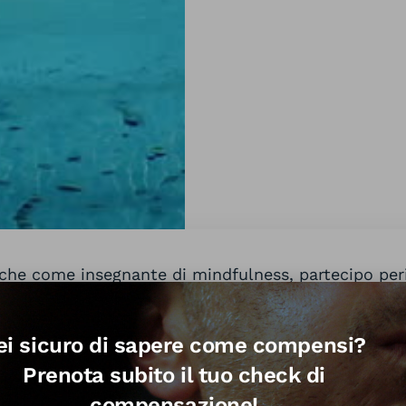
che come insegnante di mindfulness, partecipo pe
completamente alla meditazione. I ritiri sono per me
i con me stessa nell’agio/privilegio di non dover c
ei sicuro di sapere come compensi?
mi che, come disse John Lennon: “La vita è quella 
.
Prenota subito il tuo check di
compensazione!