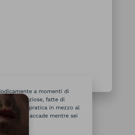
riodicamente a momenti di
 pause preziose, fatte di
onfinare la pratica in mezzo al
cosa che ti accade mentre sei