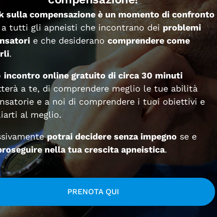
tiro di cinque giorni con l’impegno di non rompere 
k sulla compensazione è un momento di confronto
hi parlano anche più della bocca. Il silenzio favoris
 a tutti gli apneisti che incontrano dei
problemi
pazio al nostro cuore per poterci parlare, come me
nsatori
e che desiderano
comprendere come
nzio dice quello che il tuo cuore non avrebbe mai il 
rli
.
tra sala di meditazione si è parzialmente “trasferita
o
incontro online gratuito di circa 30 minuti
gruppo; per chi avesse voluto continuare lì la prop
terà a te, di comprendere meglio le tue abilità
ccontano che appena ho iniziato a camminare dovev
satorie e a noi di comprendere i tuoi obiettivi e
stato, per me bambina, anche un luogo di guarigione
iarti al meglio.
a, ho un passato (lontano) di nuotatrice “quasi agon
ssivamente
potrai decidere senza impegno
se e
roseguire nella tua crescita apneistica
.
no accodata al drappello di meditanti che, inforcate
tto di immergermi nell’acqua è stato carico di emoz
editazione in cui, per sostenere la consapevolezza,
iflettere, come per esempio: “com’era l’emozione c
PRENOTA QUI
iero, com’era? …” . Nella mia pratica in acqua, in 