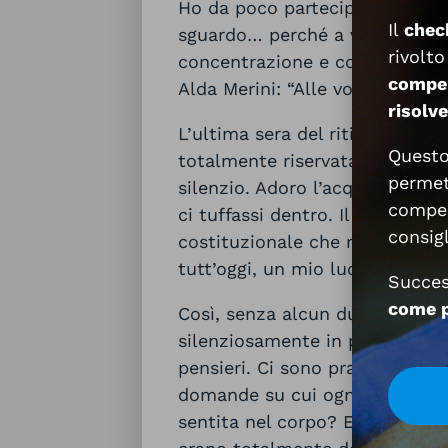
Ho da poco partecipato a un ri
Il
chec
sguardo… perché a volte gli occ
rivolto
concentrazione e consente lo s
compe
Alda Merini: “Alle volte il sile
risolve
L’ultima sera del ritiro, la nos
Quest
totalmente riservata al nostro 
permet
silenzio. Adoro l’acqua! Mi ra
compen
ci tuffassi dentro. Il mare è 
consigl
costituzionale che mi affliggev
tutt’oggi, un mio luogo “casa”.
Succe
come p
Così, senza alcun dubbio, mi so
silenziosamente in piscina. L’a
pensieri. Ci sono pratiche di m
domande su cui ognuno possa r
sentita nel corpo? E quel pens