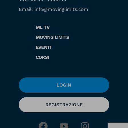
Email:
info@movinglimits.com
ML TV
MOVING LIMITS
EVENTI
CORSI
LOGIN
REGISTRAZIONE
F
Y
I