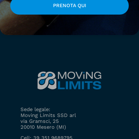
Accetto la
Privacy Policy
.
PRENOTA QUI
Il tuo indirizzo e-mail viene utilizzato solo per inviarti la
nostra newsletter e informazioni sulle attività di Moving
Limits. Puoi sempre utilizzare il link di cancellazione incluso
nella newsletter.
Sede legale:
Moving Limits SSD arl
via Gramsci, 25
20010 Mesero (MI)
Cell:
39 351 9689795