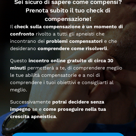
Sei sicuro di sapere come compensi?
Prenota subito il tuo check di
Sembra che non riusciamo a trovare quello che stai
compensazione!
cercando.
Il
check sulla compensazione è un momento di
confronto
rivolto a tutti gli apneisti che
incontrano dei
problemi compensatori
e che
desiderano
comprendere come risolverli
.
Questo
incontro online gratuito di circa 30
minuti
permetterà a te, di comprendere meglio
le tue abilità compensatorie e a noi di
ISCRIVITI ALLA NOSTRA NEWSLETTER
comprendere i tuoi obiettivi e consigliarti al
meglio.
Successivamente
potrai decidere senza
impegno
se e
come proseguire nella tua
crescita apneistica
.