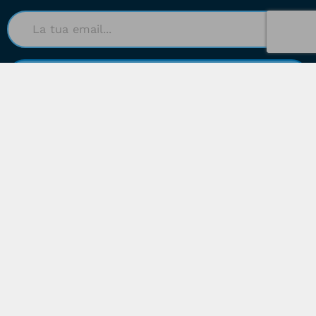
Accetto la
Privacy Policy
.
Il tuo indirizzo e-mail viene utilizzato solo per inviarti la
nostra newsletter e informazioni sulle attività di Moving
Limits. Puoi sempre utilizzare il link di cancellazione incluso
nella newsletter.