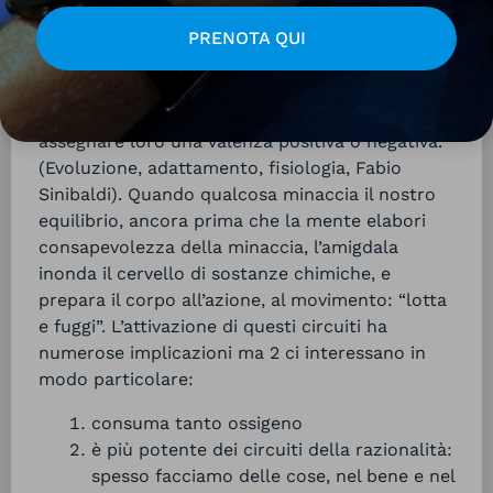
processi di sviluppo della consapevolezza e
della capacità attentiva. La funzione più
PRENOTA QUI
importante dell’amigdala è la capacità di “dare
forma ai processi di selezione delle
informazioni, taggare gli stimoli in ingresso” e
assegnare loro una valenza positiva o negativa.
(Evoluzione, adattamento, fisiologia, Fabio
Sinibaldi). Quando qualcosa minaccia il nostro
equilibrio, ancora prima che la mente elabori
consapevolezza della minaccia, l’amigdala
inonda il cervello di sostanze chimiche, e
prepara il corpo all’azione, al movimento: “lotta
e fuggi”. L’attivazione di questi circuiti ha
numerose implicazioni ma 2 ci interessano in
modo particolare:
consuma tanto ossigeno
è più potente dei circuiti della razionalità:
spesso facciamo delle cose, nel bene e nel