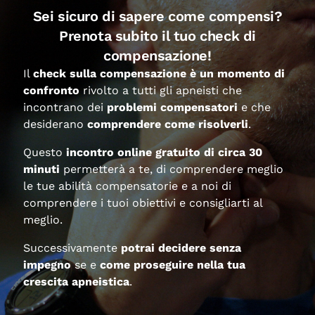
profonda. Mettendo da parte per un attimo
Sei sicuro di sapere come compensi?
l’immaginario, quali sono le ragioni che rendono
Prenota subito il tuo check di
la meditazione così efficace nella pratica
dell’apnea? Il cervello è l’organo del corpo che
compensazione!
consuma più energia, pur costituendo solo il 2%
Il
check sulla compensazione è un momento di
della massa corporea consuma il 25% di tutto
confronto
rivolto a tutti gli apneisti che
l’ossigeno che respiriamo e, a riposo, 10 volte di
incontrano dei
problemi compensatori
e che
più degli altri organi del nostro corpo. Tutte le
desiderano
comprendere come risolverli
.
volte che lasciamo entrare pensieri, emozioni
Questo
incontro online gratuito di circa 30
che generano ansia, stress, rabbia, paura,
minuti
permetterà a te, di comprendere meglio
l’attività cerebrale si intensifica e bruciamo una
le tue abilità compensatorie e a noi di
parte di quel patrimonio di ossigeno che
comprendere i tuoi obiettivi e consigliarti al
sostiene la durata delle nostre apnee e le
meglio.
trasforma in puro benessere. Il principale
responsabile di questo inatteso consumo è
Successivamente
potrai decidere senza
l’amigdala, struttura posta all’interno del
impegno
se e
come proseguire nella tua
sistema limbico, l’area del cervello preposta al
crescita apneistica
.
“lotta e fuggi”. L’amigdala ha un ruolo chiave nei
processi emotivi ma è coinvolta anche nei