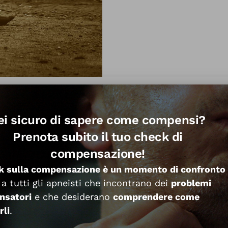
ta una
particolare combinazione tra postura e azio
ato e analizzato centinaia di apneisti che hanno 
ei sicuro di sapere come compensi?
eno 8 modi per indurre l’apertura tubarica.
Prenota subito il tuo check di
compensazione!
k sulla compensazione è un momento di confronto
 a tutti gli apneisti che incontrano dei
problemi
nsatori
e che desiderano
comprendere come
rli
.