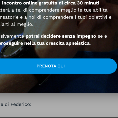
o
incontro online gratuito di circa 30 minuti
terà a te, di comprendere meglio le tue abilità
satorie e a noi di comprendere i tuoi obiettivi e
iarti al meglio.
ssivamente
potrai decidere senza impegno
se e
roseguire nella tua crescita apneistica
.
PRENOTA QUI
e di Federico: