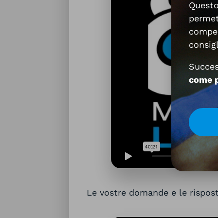
Quest
permet
compen
consigl
Succe
come p
Le vostre domande e le rispost