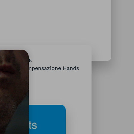
ne muscolare
.
appreso la compensazione Hands