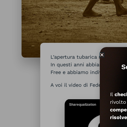
L’apertura tubarica rappresen
In questi anni abbiamo osserv
S
Free e abbiamo individuato alm
A voi il video di Federico Mana:
Il
chec
rivolto
compe
risolve