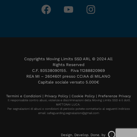
F
Y
I
a
o
n
c
u
s
e
t
t
b
u
a
o
b
g
Copyrights Moving Limits SSD ARL © 2024 All
o
e
r
Rights Reserved
k
a
C.F. 93538090155. P.iva 11288820969
REA MI – 2604601 presso CCIAA di MILANO
m
Capitale sociale versato 5.000€
Termini e Condizioni
|
Privacy Policy
|
Cookie Policy
|
Preferenze Privacy
Il responsabile contro abusi, violenze e discriminazioni della Moving Limits SSD è il dott.
MATTONAI LUCA.
Per segnalazioni di abusi o condizioni di pericolo potete contattarlo al seguenti indirizzo
email: safeguarding.
segnalazioni@gmail.com
Design. Develop. Done. by
Megiston