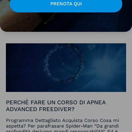
rappresenta il più alto livello di formazione
PRENOTA QUI
Leggi tutto »
Perchè
fare
un
corso
di
Apnea
Advanced
Freediver?
PERCHÈ FARE UN CORSO DI APNEA
ADVANCED FREEDIVER?
Programma Dettagliato Acquista Corso Cosa mi
aspetta? Per parafrasare Spider-Man “Da grandi
profondità derivano grandi responsabilità“. Ed è