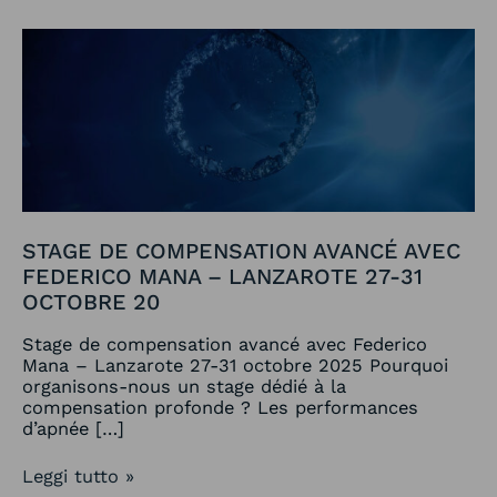
Stage
de
compensation
avancé
avec
Federico
Mana
–
Lanzarote
27-
31
STAGE DE COMPENSATION AVANCÉ AVEC
octobre
FEDERICO MANA – LANZAROTE 27-31
20
OCTOBRE 20
Stage de compensation avancé avec Federico
Mana – Lanzarote 27-31 octobre 2025 Pourquoi
organisons-nous un stage dédié à la
compensation profonde ? Les performances
d’apnée […]
Leggi tutto »