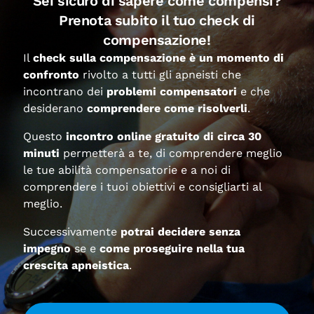
Sei sicuro di sapere come compensi?
Prenota subito il tuo check di
Leggi tutto »
compensazione!
Il
check sulla compensazione è un momento di
confronto
rivolto a tutti gli apneisti che
incontrano dei
problemi compensatori
e che
Immergiti
desiderano
comprendere come risolverli
.
con
anima
Questo
incontro online gratuito di circa 30
e
minuti
permetterà a te, di comprendere meglio
corpo
nell’Apnea
le tue abilità compensatorie e a noi di
comprendere i tuoi obiettivi e consigliarti al
meglio.
Successivamente
potrai decidere senza
IMMERGITI CON ANIMA E CORPO
impegno
se e
come proseguire nella tua
NELL’APNEA
crescita apneistica
.
Programma Dettagliato Acquista Corso La
profondità delle proprie Passioni Questo ultimo
step del percorso ricreativo di un apneista,